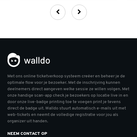
Met ons online ticketverkoop systeem creëer en beheer je de
optimale flow voor je bezoeker. Met de inschrijving kunnen
deelnemers direct aangeven welke sessie ze willen volgen. Met
onze handige scan-app check je bezoekers op locatie live in en
door onze live-badge printing toe te voegen print je tevens
direct de badge uit. Walldo stuurt automatisch e-mails uit met
web-tickets en neemt de volledige registratie voor jou als
organizer uit handen.
NEEM CONTACT OP