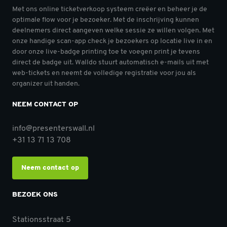
Met ons online ticketverkoop systeem creëer en beheer je de
optimale flow voor je bezoeker. Met de inschrijving kunnen
deelnemers direct aangeven welke sessie ze willen volgen. Met
onze handige scan-app check je bezoekers op locatie live in en
door onze live-badge printing toe te voegen print je tevens
direct de badge uit. Walldo stuurt automatisch e-mails uit met
web-tickets en neemt de volledige registratie voor jou als
organizer uit handen.
NEEM CONTACT OP
info@presenterswall.nl
+31 13 71 13 708
Neem contact op
BEZOEK ONS
Stationsstraat 5