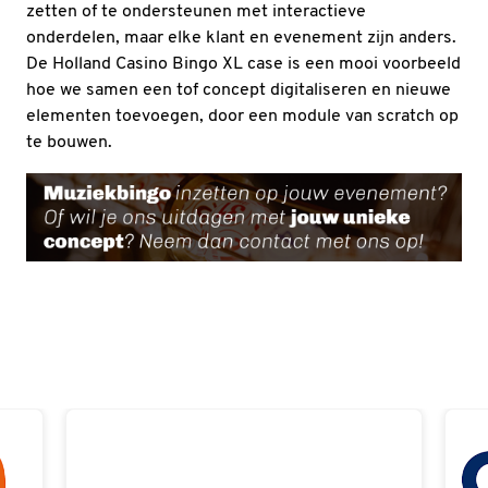
zetten of te ondersteunen met interactieve
onderdelen, maar elke klant en evenement zijn anders.
De Holland Casino Bingo XL case is een mooi voorbeeld
hoe we samen een tof concept digitaliseren en nieuwe
elementen toevoegen, door een module van scratch op
te bouwen.