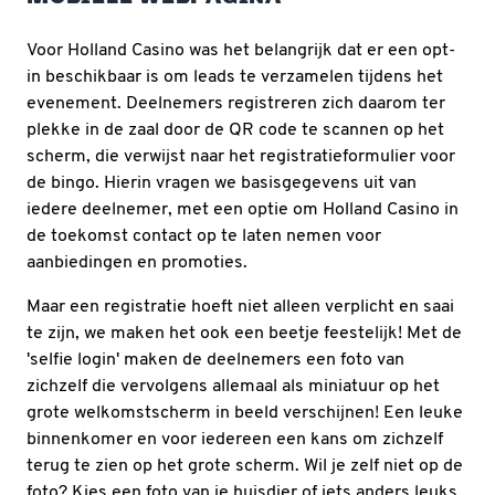
Voor Holland Casino was het belangrijk dat er een opt-
in beschikbaar is om leads te verzamelen tijdens het
evenement. Deelnemers registreren zich daarom ter
plekke in de zaal door de QR code te scannen op het
scherm, die verwijst naar het registratieformulier voor
de bingo. Hierin vragen we basisgegevens uit van
iedere deelnemer, met een optie om Holland Casino in
de toekomst contact op te laten nemen voor
aanbiedingen en promoties.
Maar een registratie hoeft niet alleen verplicht en saai
te zijn, we maken het ook een beetje feestelijk! Met de
'selfie login' maken de deelnemers een foto van
zichzelf die vervolgens allemaal als miniatuur op het
grote welkomstscherm in beeld verschijnen! Een leuke
binnenkomer en voor iedereen een kans om zichzelf
terug te zien op het grote scherm. Wil je zelf niet op de
foto? Kies een foto van je huisdier of iets anders leuks,