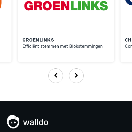
GROENLINKS
CH
Efficiënt stemmen met Blokstemmingen
Com