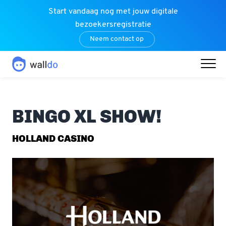
Start vandaag nog met jouw digitale
bezoekersregistratie
Neem contact op
BINGO XL SHOW!
HOLLAND CASINO